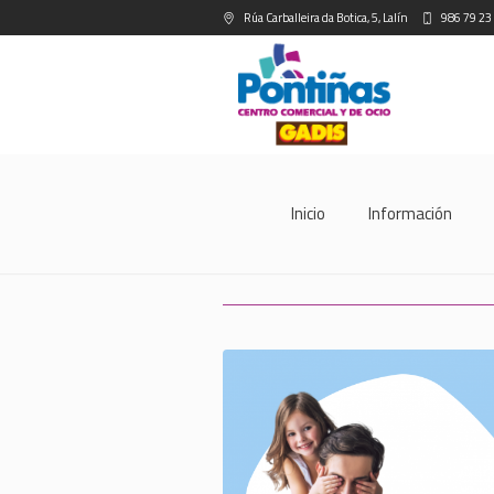
Rúa Carballeira da Botica, 5, Lalín
986 79 23
Inicio
Información