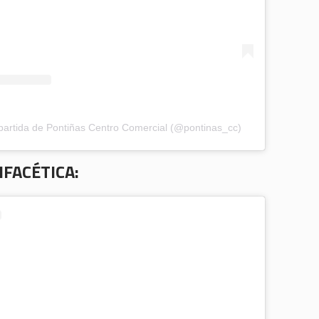
artida de Pontiñas Centro Comercial (@pontinas_cc)
IFACÉTICA: