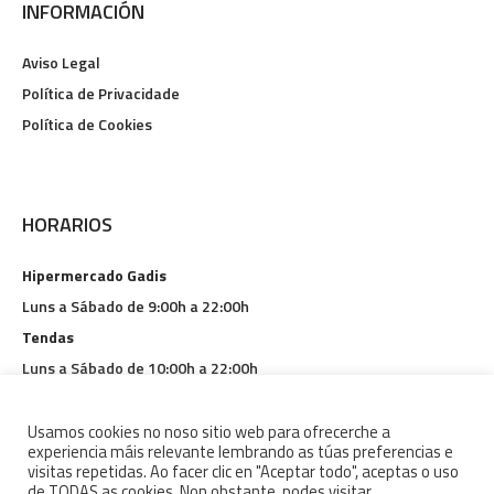
INFORMACIÓN
Aviso Legal
Política de Privacidade
Política de Cookies
HORARIOS
Hipermercado Gadis
Luns a Sábado de 9:00h a 22:00h
Tendas
Luns a Sábado de 10:00h a 22:00h
Restauración
Luns a Domingo de 9:00h a 1:30h
Usamos cookies no noso sitio web para ofrecerche a
experiencia máis relevante lembrando as túas preferencias e
visitas repetidas. Ao facer clic en "Aceptar todo", aceptas o uso
de TODAS as cookies. Non obstante, podes visitar