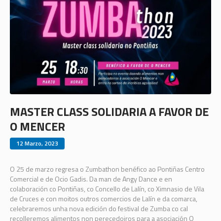
MASTER CLASS SOLIDARIA A FAVOR DE
O MENCER
12 Marzo, 2023
O 25 de marzo regresa o Zumbathon benéfico ao Pontiñas Centro
Comercial e de Ocio Gadis. Da man de Angy Dance e en
colaboración co Pontiñas, co Concello de Lalín, co Ximnasio de Vila
de Cruces e con moitos outros comercios de Lalín e da comarca,
celebraremos unha nova edición do festival de Zumba co cal
recolleremos alimentos non perecedoiros para a asociación O