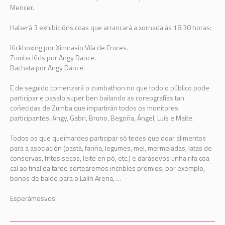
Mencer.
Haberá 3 exhibicións coas que arrancará a xornada ás 18:30 horas:
Kickboxing por Ximnasio Vila de Cruces.
Zumba Kids por Angy Dance.
Bachata por Angy Dance.
E de seguido comenzará o zumbathon no que todo o público pode
participar e pasalo super ben bailando as coreografías tan
coñecidas de Zumba que impartirán todos os monitores
participantes: Angy, Gabri, Bruno, Begoña, Ángel, Luís e Maite.
Todos os que queimardes participar só tedes que doar alimentos
para a asociación (pasta, fariña, legumes, mel, mermeladas, latas de
conservas, fritos secos, leite en pó, etc.) e darásevos unha rifa coa
cal ao final da tarde sortearemos incribles premios, por exemplo,
bonos de balde para o Lalín Arena, …
Esperámosvos!