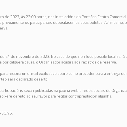
o de 2023, ás 22:00 horas, nas instalacións do Pontiñas Centro Comercial 
ue previamente os participantes depositasen os seus boletos. Así mesmo, 
erva.
 do 24 de novembro de 2023. No caso de que non fose posible localizar á 
por calquera causa, o Organizador acudirá aos rexistros de reserva.
ara recibirá un e-mail explicativo sobre como proceder para a entrega d
rteo será declarado deserto.
 participacións sexan publicadas na páxina web e redes sociais do Organiz
o xere dereito ao seu favor para recibir contraprestación algunha.
RSOAIS.