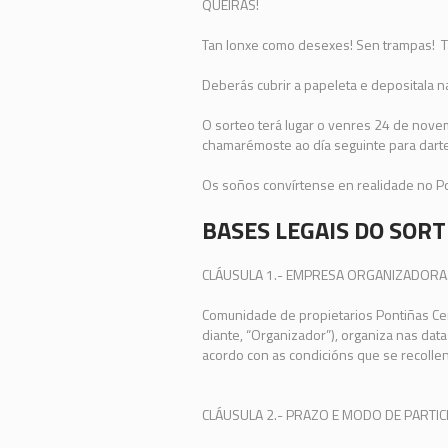
QUEIRAS!
Tan lonxe como desexes! Sen trampas! T
Deberás cubrir a papeleta e depositala na
O sorteo terá lugar o venres 24 de novem
chamarémoste ao día seguinte para dart
Os soños convírtense en realidade no Po
BASES LEGAIS DO SOR
CLÁUSULA 1.- EMPRESA ORGANIZADORA
Comunidade de propietarios Pontiñas Cent
diante, “Organizador”), organiza nas dat
acordo con as condicións que se recolle
CLÁUSULA 2.- PRAZO E MODO DE PARTIC