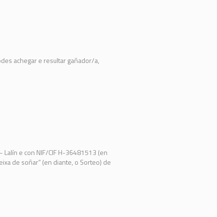
odes achegar e resultar gañador/a,
 – Lalín e con NIF/CIF H-36481513 (en
ixa de soñar” (en diante, o Sorteo) de