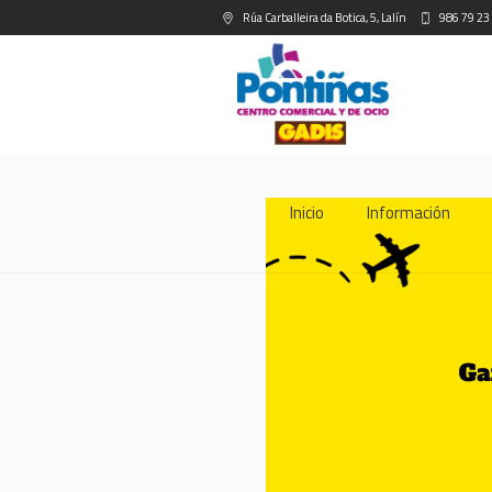
Rúa Carballeira da Botica, 5, Lalín
986 79 23
Inicio
Información