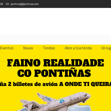
 28
pontinas@pontinas.com
Eventos
Novas
Tendas
Abre a túa tenda
Un lug