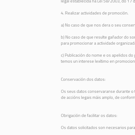
legal establecida na Lei 58/2003, do 17 d
4. Realizar actividades de promoción.
a) No caso de que nos dera o seu consen
b) No caso de que resulte gañador do so
para promocionar a actividade organizad
c) Publicación do nome e os apelidos do
temos un interese lexítimo en promocion
Conservación dos datos:
Os seus datos conservaranse durante o t
de accións legais máis amplo, de conformi
Obrigación de facilitar os datos:
Os datos solicitados son necesarios para 