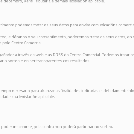
e decembro, Xeral Tributaria e demais lexislación aplicable.
timento podemos tratar os seus datos para enviar comunicacións comercia
rteo, e déranos o seu consentimento, poderemos tratar os seus datos, en
a polo Centro Comercial.
 gañador a través da web e as RRSS do Centro Comercial. Podemos tratar 
ar o sorteo e en ser transparentes cos resultados.
empo necesario para alcanzar as finalidades indicadas e, debidamente bl
dade coa lexislación aplicable.
poder inscribirse, pola contra non poderá participar no sorteo.