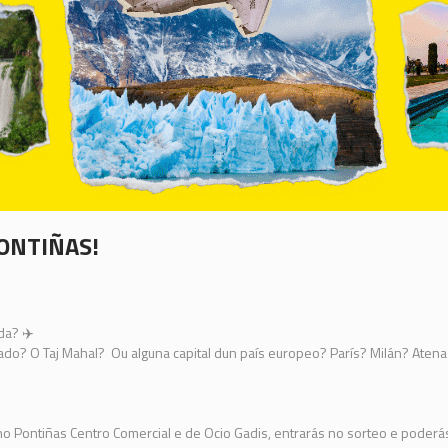
PONTIÑAS!
da? ✈️
ado? O Taj Mahal? Ou alguna capital dun país europeo? París? Milán? Aten
 Pontiñas Centro Comercial e de Ocio Gadis, entrarás no sorteo e poderás 