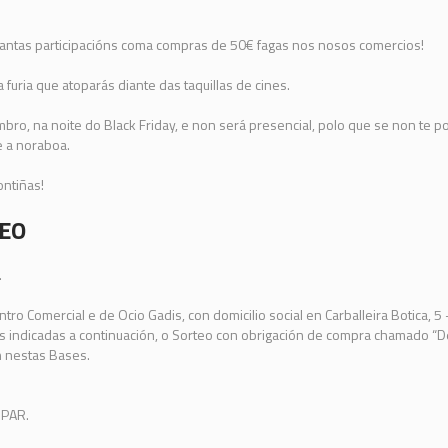
antas participacións coma compras de 50€ fagas nos nosos comercios!
 furia que atoparás diante das taquillas de cines.
bro, na noite do Black Friday, e non será presencial, polo que se non te p
e a noraboa.
ntiñas!
TEO
.
ro Comercial e de Ocio Gadis, con domicilio social en Carballeira Botica, 5
as indicadas a continuación, o Sorteo con obrigación de compra chamado “De
n nestas Bases.
IPAR.