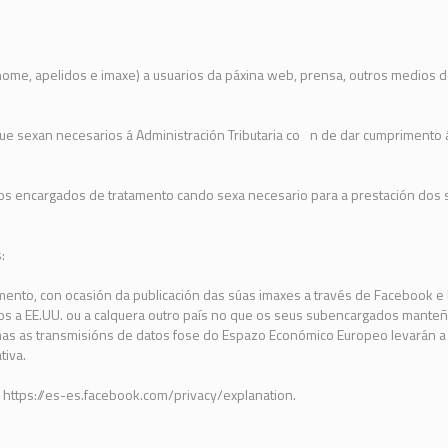
ome, apelidos e imaxe) a usuarios da páxina web, prensa, outros medios 
e sexan necesarios á Administración Tributaria co n de dar cumprimento á
os encargados de tratamento cando sexa necesario para a prestación dos
:
ento, con ocasión da publicación das súas imaxes a través de Facebook e
tos a EE.UU. ou a calquera outro país no que os seus subencargados mant
as as transmisións de datos fose do Espazo Económico Europeo levarán a 
tiva.
: https://es-es.facebook.com/privacy/explanation.