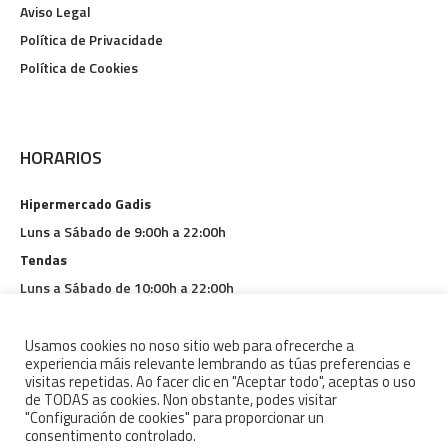
Aviso Legal
Política de Privacidade
Política de Cookies
HORARIOS
Hipermercado Gadis
Luns a Sábado de 9:00h a 22:00h
Tendas
Luns a Sábado de 10:00h a 22:00h
Restauración
Luns a Domingo de 9:00h a 1:30h
Usamos cookies no noso sitio web para ofrecerche a
experiencia máis relevante lembrando as túas preferencias e
visitas repetidas. Ao facer clic en "Aceptar todo", aceptas o uso
de TODAS as cookies. Non obstante, podes visitar
"Configuración de cookies" para proporcionar un
consentimento controlado.