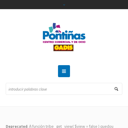
Deprecated
: A función tribe_get_view( $view = false ) quedou