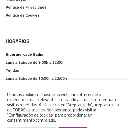
Política de Privacidade
Política de Cookies
HORARIOS
Hipermercado Gadis
Luns a Sábado de 9:00h a 22:00h
Tendas
Luns a Sábado de 10:00h a 22:00h
Restauración
Luns a Domingo de 9:00h a 1:30h
Usamos cookies no noso sitio web para ofrecerche a
experiencia máis relevante lembrando as túas preferencias e
visitas repetidas. Ao facer clic en "Aceptar todo", aceptas o uso
de TODAS as cookies. Non obstante, podes visitar
"Configuración de cookies" para proporcionar un
consentimento controlado.